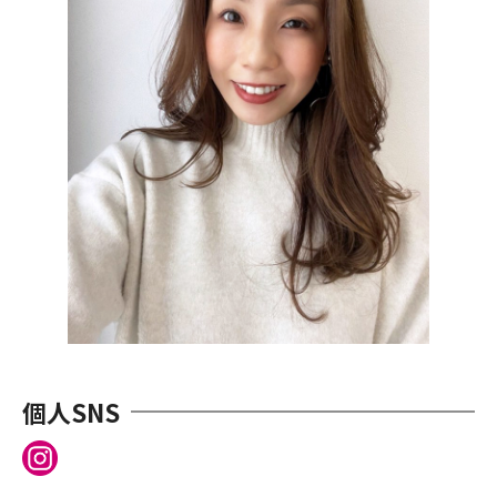
個⼈SNS