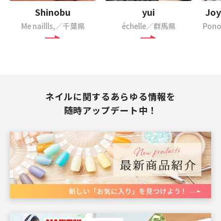
Shinobu
yui
Joy
Me naillls,／千葉県
échelle／群馬県
Pon
ネイルに関するあらゆる情報を
随時アップデート中！