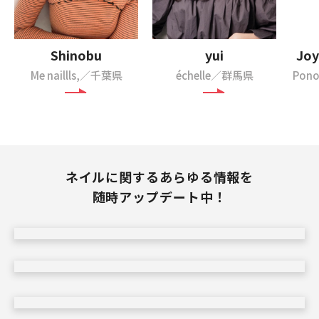
Shinobu
yui
Joy
Me naillls,／千葉県
échelle／群馬県
Pon
ネイルに関するあらゆる情報を
随時アップデート中！