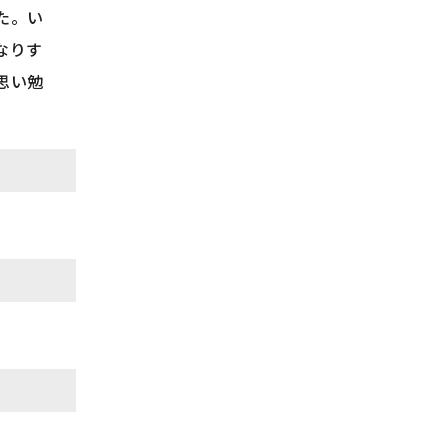
た。い
なりす
思い勉