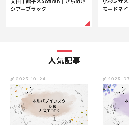
天田千鶴子×Sofirah｜きらめき
小杉ミサ×S
シアーブラック
モードネイ
人気記事
2025-10-24
2025-07