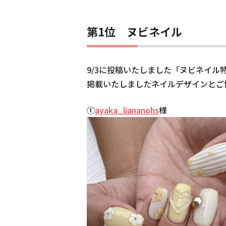
第1位 ヌビネイル
9/3に投稿いたしました「ヌビネイル
掲載いたしましたネイルデザインとご
①
ayaka_liananohs
様