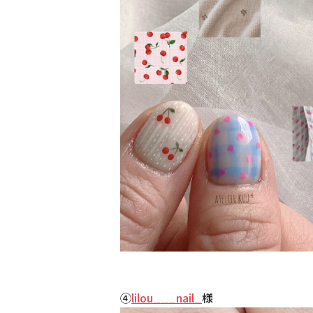
④
lilou___nail_
様