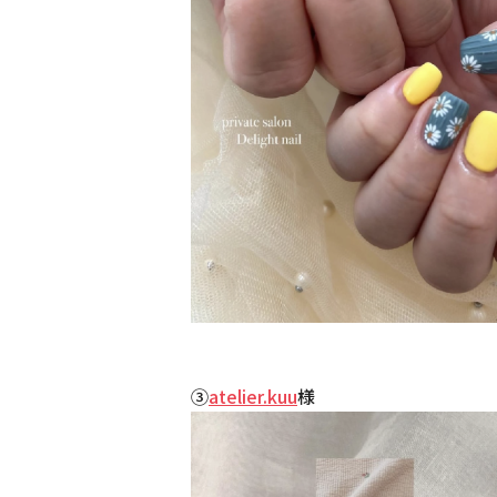
③
atelier.kuu
様