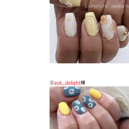
②
ayk_delight
様