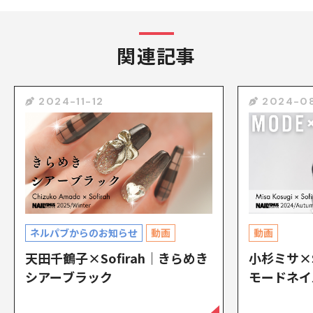
関連記事
2024-11-12
2024-0
ネルパブからのお知らせ
動画
動画
天田千鶴子×Sofirah｜きらめき
小杉ミサ×S
シアーブラック
モードネイ