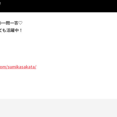
さんの一問一答♡
しても活躍中！
com/sumikasakata/