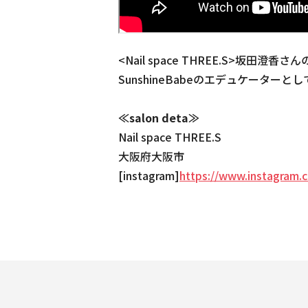
<Nail space THREE.S>坂田澄香
SunshineBabeのエデュケーターと
≪salon deta≫
Nail space THREE.S
大阪府大阪市
[instagram]
https://www.instagram.