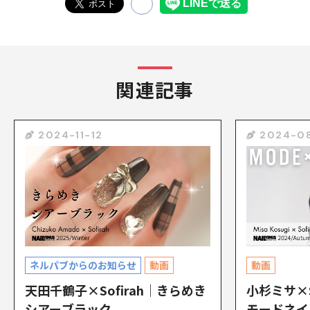
関連記事
2024-11-12
2024-0
ネルパブからのお知らせ
動画
動画
天田千鶴子×Sofirah｜きらめき
小杉ミサ×S
シアーブラック
モードネイ