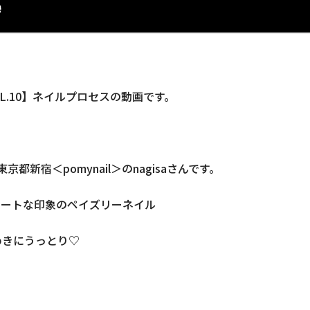
N VOL.10】ネイルプロセスの動画です。
新宿＜pomynail＞のnagisaさんです。
キュートな印象のペイズリーネイル
めきにうっとり♡