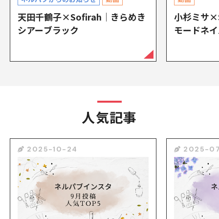
天田千鶴子×Sofirah｜きらめき
小杉ミサ×S
シアーブラック
モードネイ
人気記事
2025-10-24
2025-07