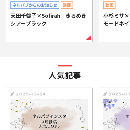
ネルパブからのお知らせ
動画
動画
天田千鶴子×Sofirah｜きらめき
小杉ミサ×S
シアーブラック
モードネイ
人気記事
2025-10-24
2025-07