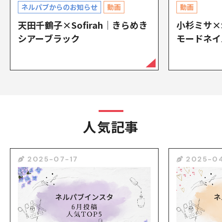
ネルパブからのお知らせ
動画
動画
天田千鶴子×Sofirah｜きらめき
小杉ミサ×S
シアーブラック
モードネイ
人気記事
2025-07-17
2025-04