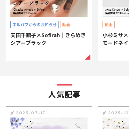
ネルパブからのお知らせ
動画
動画
天田千鶴子×Sofirah｜きらめき
小杉ミサ×S
シアーブラック
モードネイ
人気記事
2025-07-17
2025-10