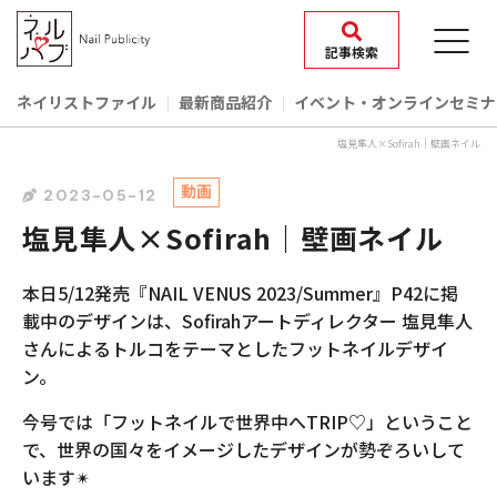
記事検索
ネイリストファイル
最新商品紹介
イベント‧オンラインセミナ
塩見隼人×Sofirah｜壁画ネイル
動画
2023-05-12
塩見隼人×Sofirah｜壁画ネイル
本日5/12発売『NAIL VENUS 2023/Summer』P42に掲
載中のデザインは、Sofirahアートディレクター 塩見隼人
さんによるトルコをテーマとしたフットネイルデザイ
ン。
今号では「フットネイルで世界中へTRIP♡」ということ
で、世界の国々をイメージしたデザインが勢ぞろいして
います✴︎