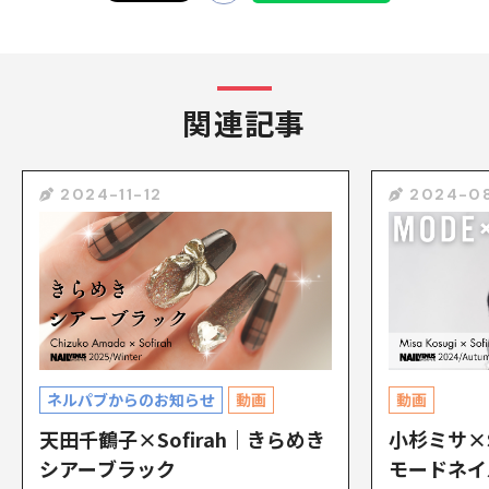
関連記事
2024-11-12
2024-0
ネルパブからのお知らせ
動画
動画
天田千鶴子×Sofirah｜きらめき
小杉ミサ×S
シアーブラック
モードネイ