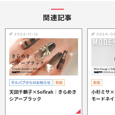
関連記事
2024-11-12
2024-0
ネルパブからのお知らせ
動画
動画
天田千鶴子×Sofirah｜きらめき
小杉ミサ×S
シアーブラック
モードネイ