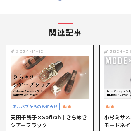
関連記事
2024-11-12
2024-0
ネルパブからのお知らせ
動画
動画
天田千鶴子×Sofirah｜きらめき
小杉ミサ×S
シアーブラック
モードネイ