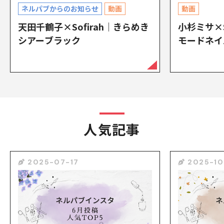
ネルパブからのお知らせ
動画
動画
天田千鶴子×Sofirah｜きらめき
小杉ミサ×S
シアーブラック
モードネイ
人気記事
2025-07-17
2025-10