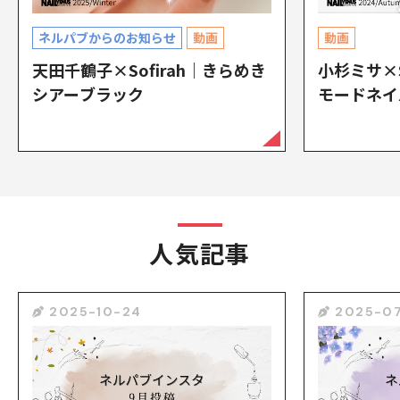
ネルパブからのお知らせ
動画
動画
天田千鶴子×Sofirah｜きらめき
小杉ミサ×S
シアーブラック
モードネイ
人気記事
2025-10-24
2025-07